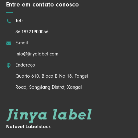
Entre em contato conosco

Tel:
86-18721900056

E-mail:
Info@jinyalabel.com

Endereço:
Quarto 610, Bloco B No 18, Fangsi
Road, Songjiang Distrct, Xangai
Notável Labelstock